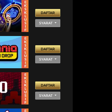
DAFTAR
SYARAT
DAFTAR
SYARAT
DAFTAR
SYARAT