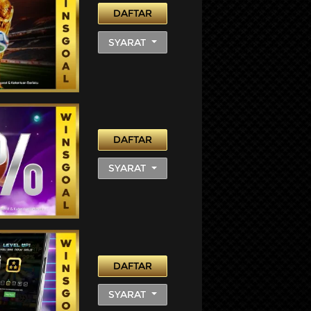
DAFTAR
SYARAT
DAFTAR
SYARAT
DAFTAR
SYARAT