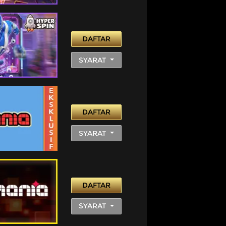
DAFTAR
SYARAT
DAFTAR
SYARAT
DAFTAR
SYARAT