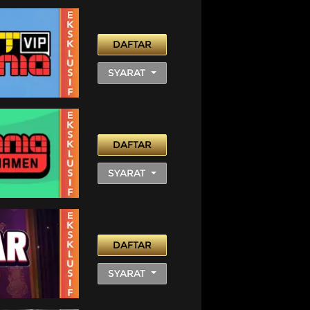
DAFTAR
SYARAT
DAFTAR
SYARAT
DAFTAR
SYARAT