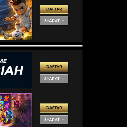
DAFTAR
SYARAT
DAFTAR
SYARAT
DAFTAR
SYARAT