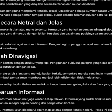
an konten yang berkaitan dengan wawasan digital secara umum. Topik-topik sep
dari pembahasan yang disajikan secara bertahap dan mudah dipahami.
 saat pengguna mengalami kendala, tetapi juga relevan sebagai sumber bacaan u
ha hadir sebagai teman navigasi digital, bukan sekadar halaman rujukan satu kali pa
cara Netral dan Jelas
ukan istilah atau menu tertentu, termasuk yang berkaitan dengan
winsgoal slot
an apa yang dimaksud dengan istilah tersebut dan bagaimana posisinya dalam seb
ungsi portal sebagai sumber informasi. Dengan begitu, pengguna dapat memahami 
dak seimbang.
ah Dinavigasi
onten dengan struktur yang rapi. Penggunaan subjudul, paragraf yang tidak terl
 butuhkan dengan cepat.
n akses bisa langsung menuju bagian terkait, sementara mereka yang ingin memb
membuat pengalaman membaca menjadi lebih efisien dan tidak melelahkan.
setiap topik dibahas secara fokus, tanpa harus mengulang kata atau frasa yang 
ruan Informasi
nformasi adalah menjaga konten tetap relevan. Informasi yang sudah tidak sesuai
uan sebagai bagian penting dari pengelolaan konten.
informasi akan diperbarui agar tetap selaras dengan kondisi terkini. Proses ini 