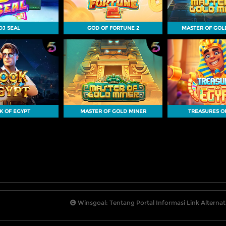
DJ SEAL
GOD OF FORTUNE 2
MASTER OF GOL
K OF EGYPT
MASTER OF GOLD MINER
TREASURES O
Winsgoal: Tentang Portal Informasi Link Alternat