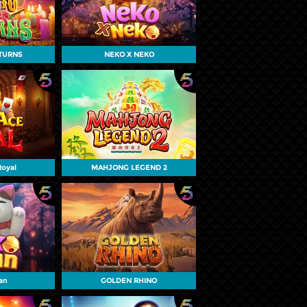
TURNS
NEKO X NEKO
Royal
MAHJONG LEGEND 2
an
GOLDEN RHINO