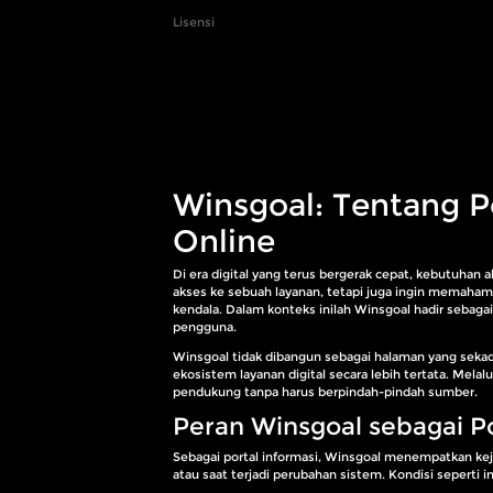
Lisensi
Winsgoal: Tentang Po
Online
Di era digital yang terus bergerak cepat, kebutuha
akses ke sebuah layanan, tetapi juga ingin memahami
kendala. Dalam konteks inilah Winsgoal hadir sebagai
pengguna.
Winsgoal tidak dibangun sebagai halaman yang seka
ekosistem layanan digital secara lebih tertata. Mel
pendukung tanpa harus berpindah-pindah sumber.
Peran Winsgoal sebagai Po
Sebagai portal informasi, Winsgoal menempatkan kej
atau saat terjadi perubahan sistem. Kondisi seperti i