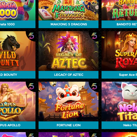
nata 1000
MAHJONG 5 DRAGONS
BANDITO RE
LD BOUNTY
LEGACY OF AZTEC
Super Ace 
PUS APOLLO
FORTUNE LION
Neko Tit