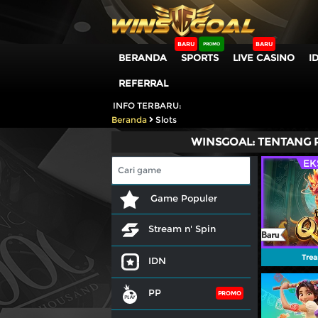
BARU
BARU
PROMO
BERANDA
SPORTS
LIVE CASINO
I
REFERRAL
INFO TERBARU:
Beranda
Slots
WINSGOAL: TENTANG P
EK
Game Populer
Stream n' Spin
Trea
IDN
PP
PROMO