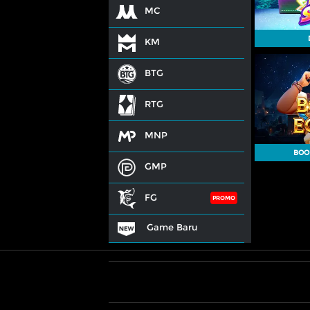
MC
KM
BTG
RTG
MNP
BOO
GMP
FG
PROMO
Game Baru